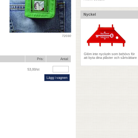
Nyckel
72030
Glöm inte nyckeln som behövs för
att byta dina plåster och sårtvättare
Pris:
Antal:
53,00
/st