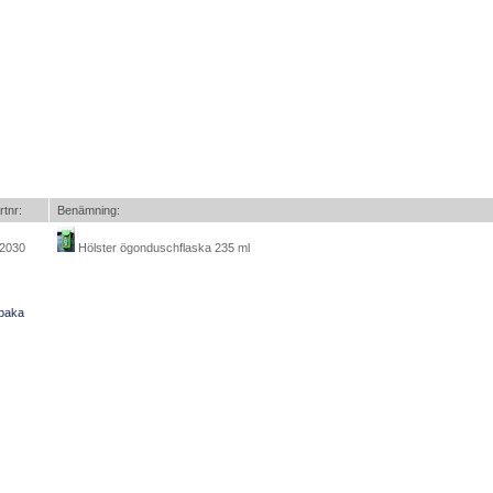
rtnr:
Benämning:
2030
Hölster ögonduschflaska 235 ml
lbaka