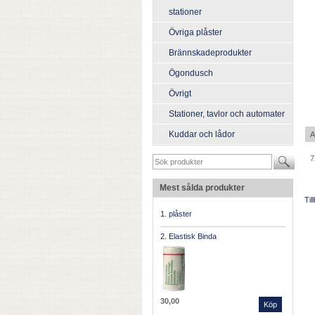
stationer
Övriga plåster
Brännskadeprodukter
Ögondusch
Övrigt
Stationer, tavlor och automater
Kuddar och lådor
A
7
Mest sålda produkter
Til
1. plåster
2. Elastisk Binda
30,00