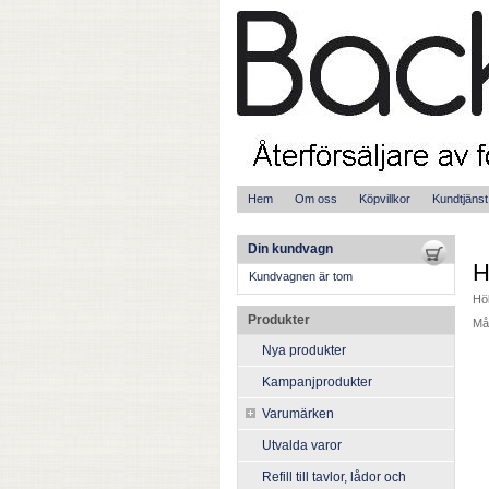
Hem
Om oss
Köpvillkor
Kundtjänst
Din kundvagn
H
Kundvagnen är tom
Höl
Produkter
Måt
Nya produkter
Kampanjprodukter
Varumärken
Utvalda varor
Refill till tavlor, lådor och