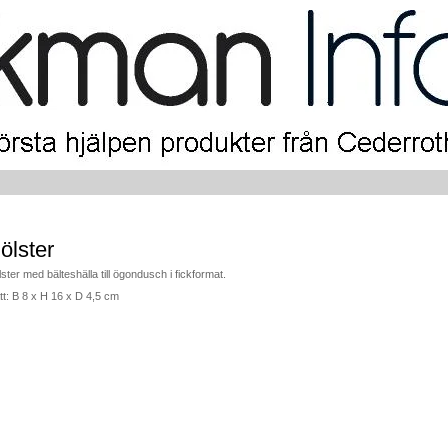
ölster
ster med bälteshälla till ögondusch i fickformat.
t: B 8 x H 16 x D 4,5 cm